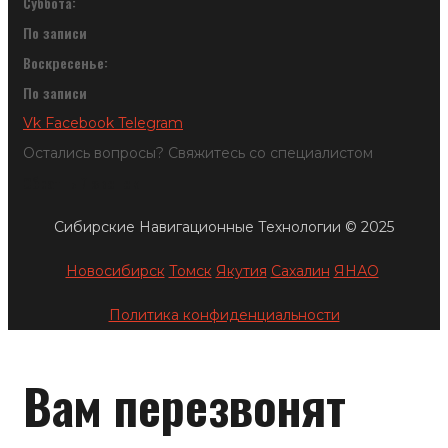
Суббота:
По записи
Воскресенье:
По записи
Vk
Facebook
Telegram
Остались вопросы? Свяжитесь со специалистом
Обратный звонок
Сибирские Навигационные Технологии © 2025
Новосибирск
Томск
Якутия
Сахалин
ЯНАО
Политика конфиденциальности
Вам перезвонят