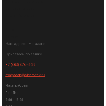
Мониторинг транспорта
Контроль топлива
Видеонаблюдение
Блог
О нас
Контакты
Наш адрес в Магадане:
Прилетаем по заявке
+7 (383) 375-41-29
magadan@sibnavtek.ru
Часы работы
Пн - Пт:
9.00 - 18.00