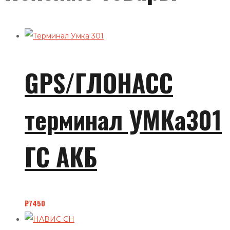
GPS/ГЛОНАСС
терминал УМКа301
ГС АКБ
₽
7450