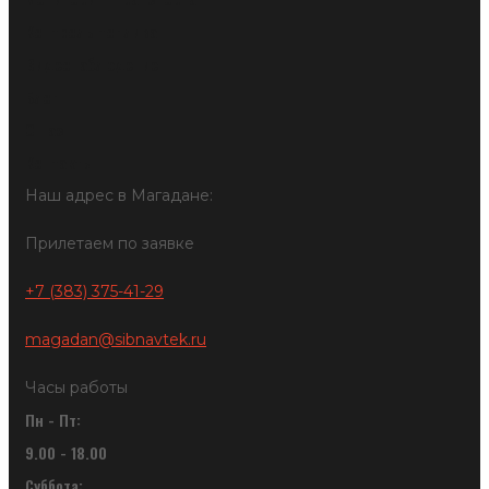
Контроль топлива
Видеонаблюдение
Блог
О нас
Контакты
Наш адрес в Магадане:
Прилетаем по заявке
+7 (383) 375-41-29
magadan@sibnavtek.ru
Часы работы
Пн - Пт:
9.00 - 18.00
Суббота: