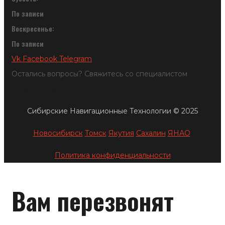
По записи
Воскресенье:
По записи
Vk
Facebook
Telegram
Остались вопросы? Свяжитесь со специалистом
Обратный звонок
Сибирские Навигационные Технологии © 2025
Новосибирск
Томск
Якутия
Сахалин
ЯНАО
Политика конфиденциальности
Вам перезвонят