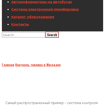
Автоинформаторы на автобусах
Система электронной пломбировки
Каталог оборудования
Контакты
Контроль топлива на удаленных
объектах
Главная
Контроль топлива в Магадане
Контроль топлива на
удаленных объектах
Самый распространенный пример – система контроля