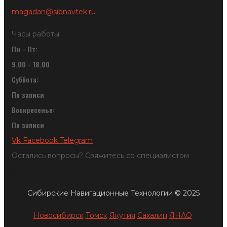
magadan@sibnavtek.ru
Часы работы
Пн - Пт:
9.00 - 18.00
Суббота:
По записи
Воскресенье:
По записи
Vk
Facebook
Telegram
Остались вопросы? Свяжитесь со специалистом
Обратный звонок
Сибирские Навигационные Технологии © 2025
Новосибирск
Томск
Якутия
Сахалин
ЯНАО