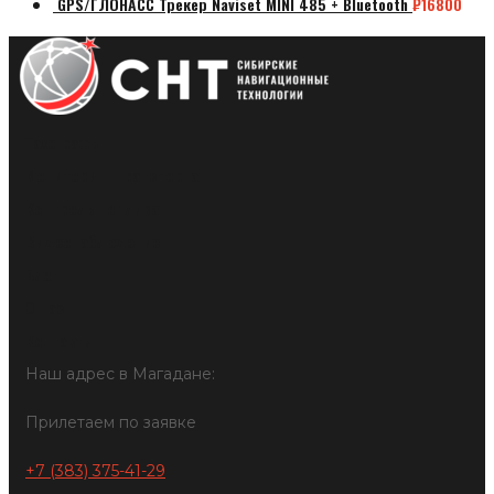
GPS/ГЛОНАСС Трекер Naviset MINI 485 + Bluetooth
₽
16800
Тахографы
Мониторинг транспорта
Контроль топлива
Видеонаблюдение
Блог
О нас
Контакты
Наш адрес в Магадане:
Прилетаем по заявке
+7 (383) 375-41-29