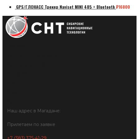
GPS/ГЛОНАСС Трекер Naviset MINI 485 + Bluetooth
₽
16800
Тахографы
Мониторинг транспорта
Контроль топлива
Видеонаблюдение
Блог
О нас
Контакты
Наш адрес в Магадане:
Прилетаем по заявке
+7 (383) 375-41-29