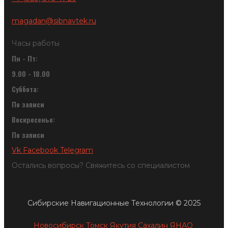
magadan@sibnavtek.ru
Часы работы
Пн - Пт:
9.00 - 18.00
Суббота:
По записи
Воскресенье:
По записи
Vk
Facebook
Telegram
Остались вопросы? Свяжитесь со специалистом
Обратный звонок
Сибирские Навигационные Технологии © 2025
Новосибирск
Томск
Якутия
Сахалин
ЯНАО