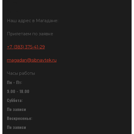
О нас
Контакты
Наш адрес в Магадане:
Прилетаем по заявке
+7 (383) 375-41-29
magadan@sibnavtek.ru
Часы работы
Пн - Пт:
9.00 - 18.00
Суббота:
По записи
Воскресенье:
По записи