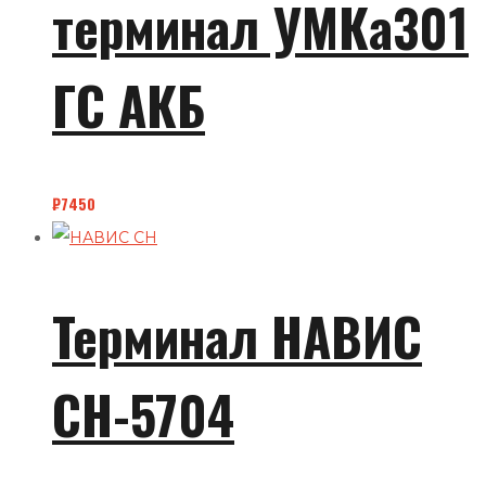
терминал УМКа301
ГС АКБ
₽
7450
Терминал НАВИС
СН-5704