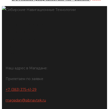
Тахографы
Мониторинг транспорта
Контроль топлива
Видеонаблюдение
Блог
О нас
Контакты
Наш адрес в Магадане:
Прилетаем по заявке
+7 (383) 375-41-29
magadan@sibnavtek.ru