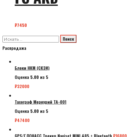
₽
7450
Распродажа
Блоки НКМ (СКЗИ)
Оценка
5.00
из 5
₽
32000
Тахограф Меркурий ТА-001
Оценка
5.00
из 5
₽
47400
GPS/ГЛОНАСС Трекер Naviset MINI 485 + Bluetooth
₽
16800