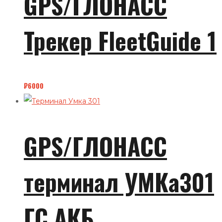
GPS/ГЛОНАСС
Трекер FleetGuide 1
₽
6000
GPS/ГЛОНАСС
терминал УМКа301
ГС АКБ