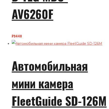
AV6260F
₽
9448
Автомобильная
мини камера
FleetGuide SD-126M