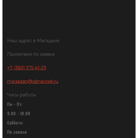
Видеонаблюдение
Блог
О нас
Контакты
Наш адрес в Магадане:
Прилетаем по заявке
+7 (383) 375-41-29
magadan@sibnavtek.ru
Часы работы
Пн - Пт:
9.00 - 18.00
Суббота:
По записи