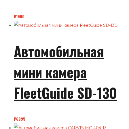
₽
1900
Автомобильная
мини камера
FleetGuide SD-130
₽
6895